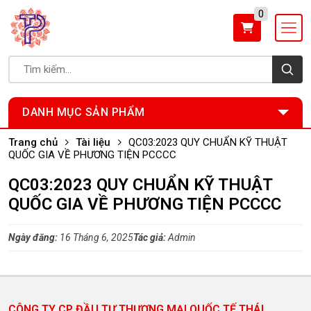
0
DANH MỤC SẢN PHẨM
Trang chủ
Tài liệu
QC03:2023 QUY CHUẨN KỸ THUẬT
QUỐC GIA VỀ PHƯƠNG TIỆN PCCCC
QC03:2023 QUY CHUẨN KỸ THUẬT
QUỐC GIA VỀ PHƯƠNG TIỆN PCCCC
Ngày đăng:
16 Tháng 6, 2025
Tác giả:
Admin
CÔNG TY CP ĐẦU TƯ THƯƠNG MẠI QUỐC TẾ THÁI