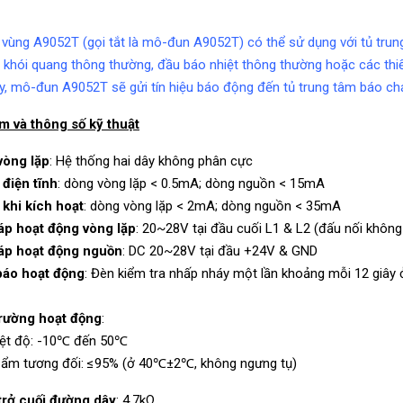
ùng A9052T (gọi tắt là mô-đun A9052T) có thể sử dụng với tủ trung t
khói quang thông thường, đầu báo nhiệt thông thường hoặc các thiết 
y, mô-đun A9052T sẽ gửi tín hiệu báo động đến tủ trung tâm báo cháy
m và thông số kỹ thuật
vòng lặp
: Hệ thống hai dây không phân cực
điện tĩnh
: dòng vòng lặp < 0.5mA; dòng nguồn < 15mA
khi kích hoạt
: dòng vòng lặp < 2mA; dòng nguồn < 35mA
áp hoạt động vòng lặp
: 20~28V tại đầu cuối L1 & L2 (đấu nối khôn
áp hoạt động nguồn
: DC 20~28V tại đầu +24V & GND
báo hoạt động
: Đèn kiểm tra nhấp nháy một lần khoảng mỗi 12 giây ở
rường hoạt động
:
iệt độ: -10℃ đến 50℃
ẩm tương đối: ≤95% (ở 40℃±2℃, không ngưng tụ)
trở cuối đường dây
: 4.7kΩ