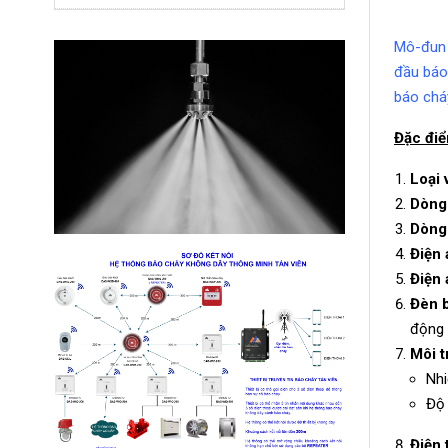
Mô-đun v
đầu báo 
báo chá
Đặc điể
Loại 
Dòng 
Dòng 
Điện 
Điện 
Đèn 
động
Môi t
Nh
Độ 
Điện 