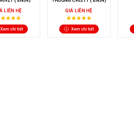
C9021T ( EN54)
JTY-GD-A30E
QU
C
Á LIÊN HỆ
GIÁ LIÊN HỆ
Xem chi tiết
Xem chi tiết