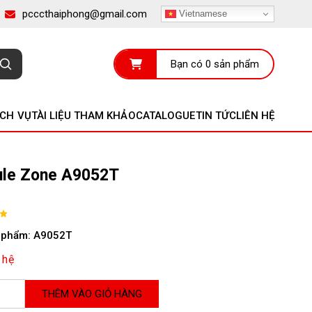
pcccthaiphong@gmail.com
Vietnamese
Bạn có 0 sản phẩm
ỊCH VỤ
TÀI LIỆU THAM KHẢO
CATALOGUE
TIN TỨC
LIÊN HỆ
le Zone A9052T
 phẩm: A9052T
 hệ
THÊM VÀO GIỎ HÀNG