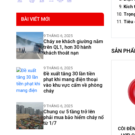
Kích 
Trọn
BÀI VIẾT MỚI
Tiêu
9 THÁNG 6, 2025
Cháy xe khách giường nằm
trên QL1, hơn 30 hành
SẢN PHẨ
khách thoát nạn
9 THÁNG 6, 2025
Đề xuất tăng 30 lần tiền
phạt khi mang điện thoại
vào khu vực cấm về phòng
cháy
9 THÁNG 6, 2025
Chung cư 5 tầng trở lên
phải mua bảo hiểm cháy nổ
từ 1/7
BÁO CHÁY
CÒI ĐÈN BÁO CHÁY KẾT
ĐẦU BÁO 