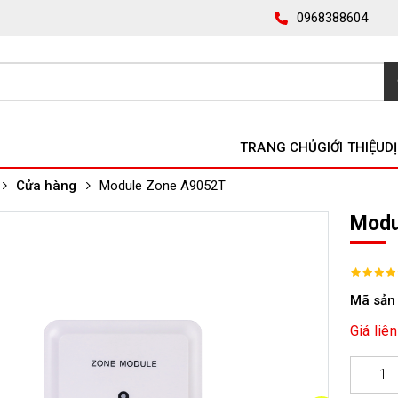
0968388604
TRANG CHỦ
GIỚI THIỆU
D
Cửa hàng
Module Zone A9052T
Modu
Mã sản
Giá liên