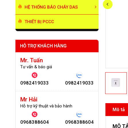
HỆ THỐNG BÁO CHÁY DAS
THIẾT BỊ PCCC
HỖ TRỢ KHÁCH HÀNG
Mr. Tuấn
Tư vấn & báo giá
0982419033
0982419033
Mr Hải
Hỗ trợ kỹ thuật và bảo hành
Mô tả
0968388604
0968388604
MÔ T