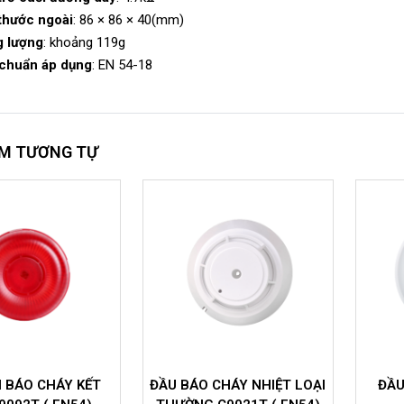
thước ngoài
: 86 × 86 × 40(mm)
g lượng
: khoảng 119g
 chuẩn áp dụng
: EN 54-18
M TƯƠNG TỰ
CHÁY NHIỆT LOẠI
ĐẦU BÁO KHÓI ĐỊA CHỈ
ĐẦ