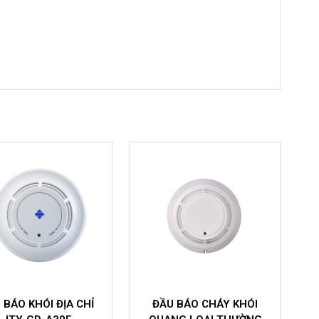
U BÁO CHÁY KHÓI
ĐẦU BÁO NHIỆT CỐ ĐỊNH
TỦ