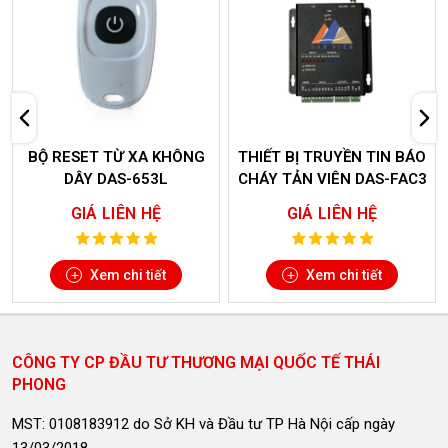
BỘ RESET TỪ XA KHÔNG
THIẾT BỊ TRUYỀN TIN BÁO
DÂY DAS-653L
CHÁY TẢN VIÊN DAS-FAC3
GIÁ LIÊN HỆ
GIÁ LIÊN HỆ
Xem chi tiết
Xem chi tiết
CÔNG TY CP ĐẦU TƯ THƯƠNG MẠI QUỐC TẾ THÁI
PHONG
MST: 0108183912 do Sở KH và Đầu tư TP Hà Nội cấp ngày