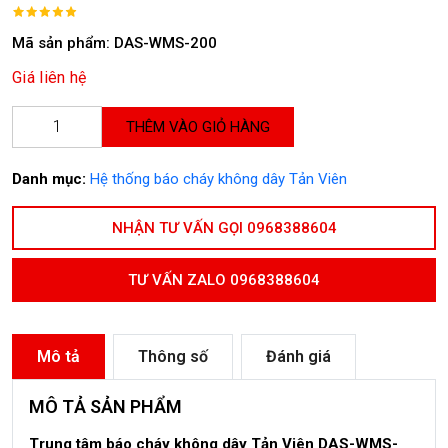
Mã sản phẩm: DAS-WMS-200
Giá liên hệ
THÊM VÀO GIỎ HÀNG
Danh mục:
Hệ thống báo cháy không dây Tản Viên
NHẬN TƯ VẤN GỌI 0968388604
TƯ VẤN ZALO 0968388604
Mô tả
Thông số
Đánh giá
MÔ TẢ SẢN PHẨM
Trung tâm báo cháy không dây Tản Viên DAS-WMS-