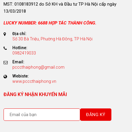
MST: 0108183912 do Sở KH và Đầu tư TP Hà Nội cấp ngày
13/03/2018
LUCKY NUMBER: 6688 HỢP TÁC THÀNH CÔNG.
Địa chỉ:
Số 30 Bà Triệu, Phường Hà Đông, TP Hà Nội
Hotline:
0982419033
Email:
pcccthaiphong@gmail.com
Webiste:
www.pcccthaiphong.vn
ĐĂNG KÝ NHẬN KHUYẾN MÃI