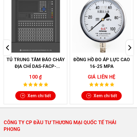
ĐỒNG HỒ ĐO ÁP LỰC CAO
LĂNG PHUN CHỮA CHÁY
16-25 MPA
ÁP SUẤT CAO TPG-XXL
GIÁ LIÊN HỆ
GIÁ LIÊN HỆ
Xem chi tiết
Xem chi tiết
CÔNG TY CP ĐẦU TƯ THƯƠNG MẠI QUỐC TẾ THÁI
PHONG