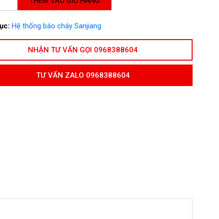
THÊM VÀO GIỎ HÀNG
ục:
Hệ thống báo cháy Sanjiang
NHẬN TƯ VẤN GỌI 0968388604
TƯ VẤN ZALO 0968388604