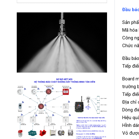
Đầu báo
Sản phẩ
Mã hóa 
Công ng
Chức nă
Đầu báo
Tiếp điể
Board m
trường b
Tiếp điể
ĐỊa chỉ 
Dòng điệ
Hiệu quả
HÌnh dá
Vỏ được