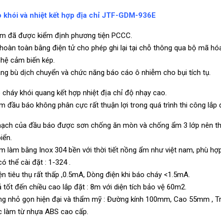
 khói và nhiệt kết hợp địa chỉ JTF-GDM-936E
m đã được kiểm định phương tiện PCCC.
hoàn toàn bằng điện tử cho phép ghi lại tại chỗ thông qua bộ mã hó
hệ cảm biến kép.
ng bù dịch chuyển và chức năng báo cáo ô nhiễm cho bụi tích tụ.
 cháy khói quang kết hợp nhiệt địa chỉ độ nhạy cao.
m đầu báo không phân cực rất thuận lợi trong quá trình thi công lắp
ạch của đầu báo được sơn chống ăn mòn và chống ẩm 3 lớp nên thiế
iển.
m làm bằng Inox 304 bền với thời tiết nồng ẩm như việt nam, phù hợp
có thể cài đặt : 1-324 .
n tiêu thụ rất thấp ,0.5mA, Dòng điện khi báo cháy <1.5mA.
 tốt đến chiều cao lắp đặt : 8m với diện tích bảo vệ 60m2.
ng nhỏ gọn hiện đại và thẩm mỹ : Đường kính 100mm, Cao 55mm , Tr
 làm từ nhựa ABS cao cấp.