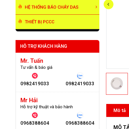
HỆ THỐNG BÁO CHÁY DAS
THIẾT BỊ PCCC
HỖ TRỢ KHÁCH HÀNG
Mr. Tuấn
Tư vấn & báo giá
0982419033
0982419033
Mr Hải
Hỗ trợ kỹ thuật và bảo hành
Mô tả
0968388604
0968388604
MÔ T