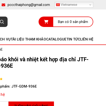
pcccthaiphong@gmail.com
Vietnamese
Bạn có 0 sản phẩm
ỊCH VỤ
TÀI LIỆU THAM KHẢO
CATALOGUE
TIN TỨC
LIÊN HỆ
6E
áo khói và nhiệt kết hợp địa chỉ JTF-
936E
 phẩm: JTF-GDM-936E
 hệ