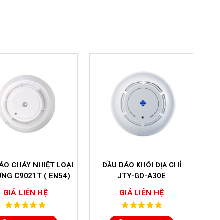
 BÁO KHÓI ĐỊA CHỈ
ĐẦU BÁO NHIỆT CỐ ĐỊNH
Đ
JTY-GD-A30E
THƯỜNG JTW-ZD-A20KE
GIÁ LIÊN HỆ
GIÁ LIÊN HỆ