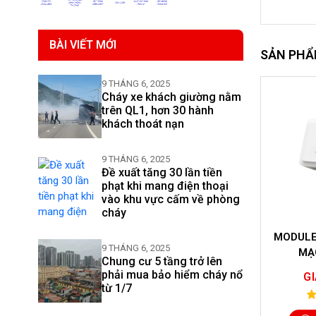
BÀI VIẾT MỚI
SẢN PHẨ
9 THÁNG 6, 2025
Cháy xe khách giường nằm
trên QL1, hơn 30 hành
khách thoát nạn
9 THÁNG 6, 2025
Đề xuất tăng 30 lần tiền
phạt khi mang điện thoại
vào khu vực cấm về phòng
cháy
ÒI BÁO ĐỘNG
MODULE CÁCH LY NGẮN
MODULE 
9 THÁNG 6, 2025
 SG-A92E
MẠCH A9057T
Chung cư 5 tầng trở lên
phải mua bảo hiểm cháy nổ
IÊN HỆ
GIÁ LIÊN HỆ
GI
từ 1/7