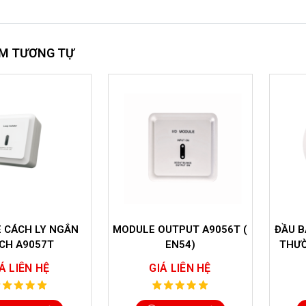
M TƯƠNG TỰ
OUTPUT A9056T (
ĐẦU BÁO CHÁY NHIỆT LOẠI
ĐẦU
EN54)
THƯỜNG C9021T ( EN54)
Á LIÊN HỆ
GIÁ LIÊN HỆ